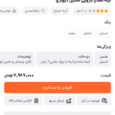
آینه اصلاح بازویی استیل دیواری
آینه اصلاح
علاقه‌مندی
مقایسه
از 4 نظر
رنگ
استیل
مشکی
سفید
ویژگی‌ها
جنس
دو حالت
توضیحات
استیل
آینه ساده و آینه با بزرگ نمایی 7 برابر
قابل چرخش و تغییر زاوی
7,987,000
قیمت:
تومان
افزودن به سبدخرید
موجود در انبار
ارسال سریع
گارانتی اصالت کالا