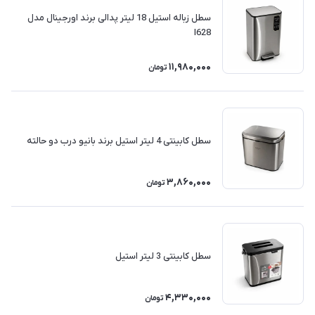
سطل زباله استیل 18 لیتر پدالی برند اورجینال مدل
I628
11,980,000
تومان
سطل کابینتی 4 لیتر استیل برند بانیو درب دو حالته
3,860,000
تومان
سطل کابینتی 3 لیتر استیل
4,330,000
تومان