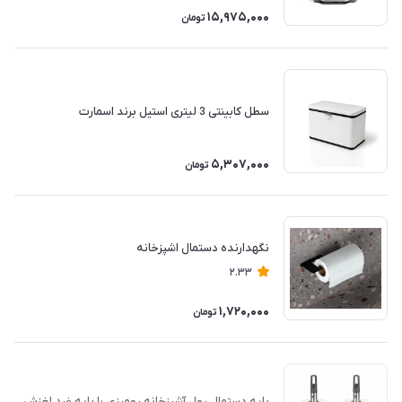
15,975,000
تومان
سطل کابینتی 3 لیتری استیل برند اسمارت
5,307,000
تومان
نگهدارنده دستمال اشپزخانه
2.33
1,720,000
تومان
پایه دستمال رول آشپزخانه رومیزی با پایه ضد لغزش