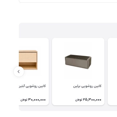
کابین روشویی برلین
کابین روشویی آبتین پلای وود
30,000,000
25,300,000
تومان
تومان