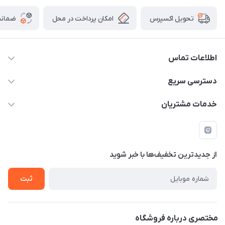
امکان پرداخت در محل
ضمانت
تحویل اکسپرس
اطلاعات تماس
8019 266 0991
دسترسی سریع
info@tamkinstore.com
حساب کاربری
خدمات مشتریان
مازندران - چالوس - به سمت نمک آبرود - قبل از پل سرد ابرود -
مجله فروشگاه
قوانین و مقررات
فروشگاه کاشی تبریز
لیست محصولات
حریم خصوصی
درباره ما
از جدید‌ترین تخفیف‌ها با‌ خبر شوید
راهنما
تماس با ما
ثبت
مختصری درباره فروشگاه