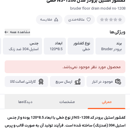
کفشور استیل برودر مدل NS-1208 خطی
bruder floor drain model ns-1208
علاقه‌مندی
مقایسه
ویژگی‌ها
مشاهده همه
برند
نوع کفشور
ابعاد
جنس
برودر Bruder
خطی
8.5*120
استیل 304 ضد زنگ
محصول مورد نظر موجود نمی‌باشد.
موجود در انبار
ارسال سریع
گارانتی اصالت کالا
معرفی
مشخصات
دیدگاه‌ها
کفشور استیل برودر کد NS-1208 از نوع خطی با ابعاد 8.5*120 بوده و از جنس
استیل 304 (ضدزنگ) ساخته شده است. فرآیند تولید آن به صورت قالب و پرس